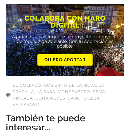
COLABORA CON HARO
DIGITAL
Ayúdanos a hacer que este proyecto, el proyecto
de todos, siga adelante. Con tu aportación es
posible.
QUIERO APORTAR
EL COLLADO
,
GOBIERNO DE LA RIOJA
,
LA
PRADILLA
,
LA RASA
,
MONTENEGRO
,
PEÑA
HINCADA
,
QUITANIEVES
,
SANCHO LEZA
,
VALLAROSO
También te puede
interesar...