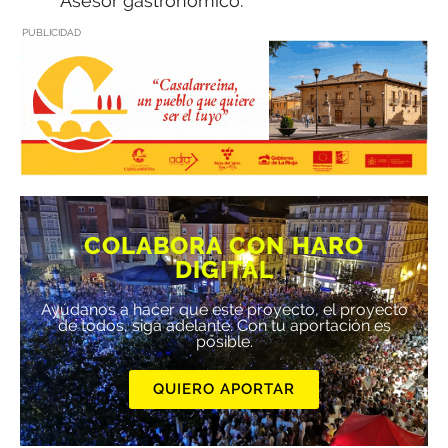
Asesor gastronómico.
PUBLICIDAD
COLABORA CON HARO
DIGITAL
Ayúdanos a hacer que este proyecto, el proyecto
de todos, siga adelante. Con tu aportación es
posible.
QUIERO APORTAR