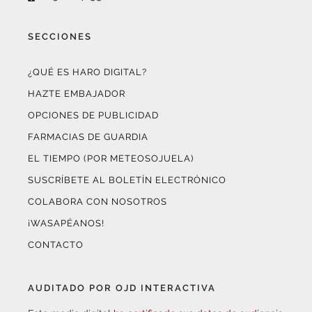
SECCIONES
¿QUÉ ES HARO DIGITAL?
HAZTE EMBAJADOR
OPCIONES DE PUBLICIDAD
FARMACIAS DE GUARDIA
EL TIEMPO (POR METEOSOJUELA)
SUSCRÍBETE AL BOLETÍN ELECTRÓNICO
COLABORA CON NOSOTROS
¡WASAPÉANOS!
CONTACTO
AUDITADO POR OJD INTERACTIVA
Este medio digital
ha certificado sus datos de audiencia
a través de
OJD Interactiva
con el apoyo del
Gobierno