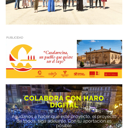
PUBLICIDAD
COLABORA CON HARO
DIGITAL
Ayúdanos a hacer que este proyecto, el proyecto
de todos, siga adelante. Con tu aportación es
posible.