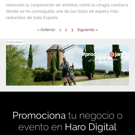
renovado la cooperación en ámbitos como la cirugía cardiaca
donde se ha conseguido una de las listas de espera más
reducidas de toda España
« Anterior
1
2
3
Siguiente »
PUBLICIDAD
Promociona
tu negocio o
evento en
Haro Digital