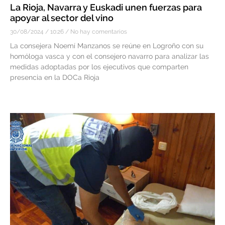
La Rioja, Navarra y Euskadi unen fuerzas para
apoyar al sector del vino
30/08/2024
10:26
No hay comentarios
La consejera Noemí Manzanos se reúne en Logroño con su
homóloga vasca y con el consejero navarro para analizar las
medidas adoptadas por los ejecutivos que comparten
presencia en la DOCa Rioja