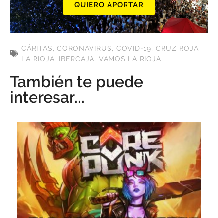
QUIERO APORTAR
CÁRITAS
,
CORONAVIRUS
,
COVID-19
,
CRUZ ROJA
LA RIOJA
,
IBERCAJA
,
VAMOS LA RIOJA
También te puede
interesar...