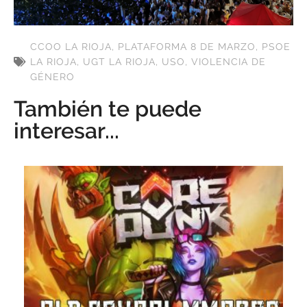
CCOO LA RIOJA
,
PLATAFORMA 8 DE MARZO
,
PSOE
LA RIOJA
,
UGT LA RIOJA
,
USO
,
VIOLENCIA DE
GÉNERO
También te puede
interesar...