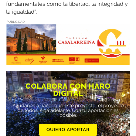
fundamentales como la libertad, la integridad y
la igualdad”.
PUBLICIDAD
COLABORA CON HARO
DIGITAL
Ayúdanos a hacer que este proyecto, el proyecto
de todos, siga adelante. Con tu aportación es
posible.
QUIERO APORTAR