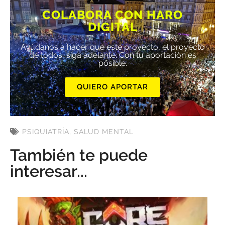
COLABORA CON HARO
DIGITAL
Ayúdanos a hacer que este proyecto, el proyecto
de todos, siga adelante. Con tu aportación es
posible.
QUIERO APORTAR
PSIQUIATRÍA
,
SALUD MENTAL
También te puede
interesar...