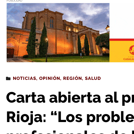
PUBLICIDAD
Estás leyendo
: Carta abierta al presidente de La Rioja: “Los problemas de los pro
NOTICIAS
,
OPINIÓN
,
REGIÓN
,
SALUD
Carta abierta al 
Rioja: “Los probl