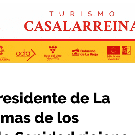
fesionales de la Sanidad riojana son también culpa suya”
presidente de La
emas de los