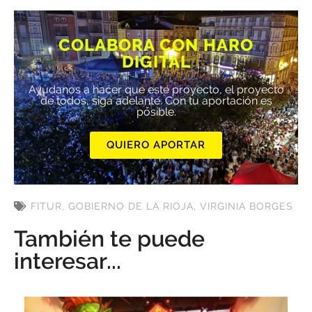
COLABORA CON HARO
DIGITAL
Ayúdanos a hacer que este proyecto, el proyecto
de todos, siga adelante. Con tu aportación es
posible.
QUIERO APORTAR
FITUR
,
GOBIERNO DE LA RIOJA
,
VIRGINIA BORGES
También te puede
interesar...