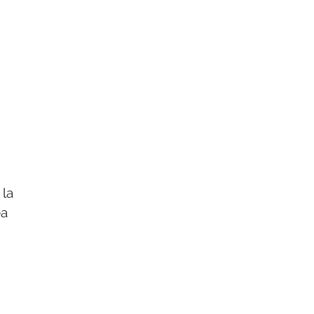
 la
ea
.