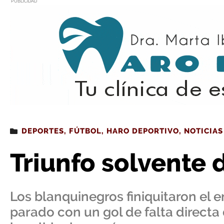
PUBLICIDAD
Estás leyendo
: Triunfo solvente del Haro en Var
DEPORTES
,
FÚTBOL
,
HARO DEPORTIVO
,
NOTICIAS
Triunfo solvente 
Los blanquinegros finiquitaron el 
parado con un gol de falta directa