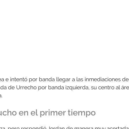
rea e intentó por banda llegar a las inmediaciones de
ada de Urrecho por banda izquierda, su centro al ár
.
ucho en el primer tiempo
za, pero respondió Jordan de manera muy acertada