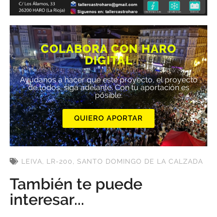
COLABORA CON HARO
DIGITAL
Ayúdanos a hacer que este proyecto, el proyecto
de todos, siga adelante. Con tu aportación es
posible.
QUIERO APORTAR
LEIVA
,
LR-200
,
SANTO DOMINGO DE LA CALZADA
También te puede
interesar...