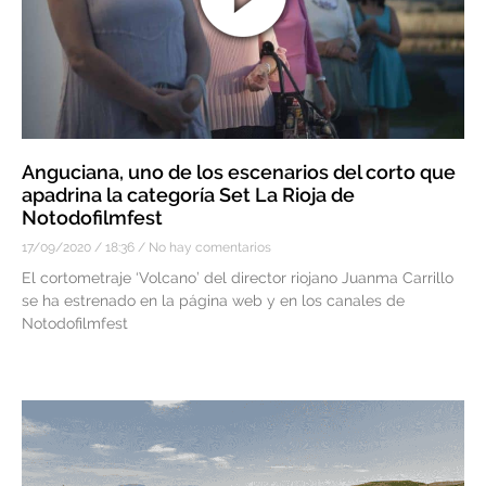
Anguciana, uno de los escenarios del corto que
apadrina la categoría Set La Rioja de
Notodofilmfest
17/09/2020
18:36
No hay comentarios
El cortometraje ‘Volcano’ del director riojano Juanma Carrillo
se ha estrenado en la página web y en los canales de
Notodofilmfest