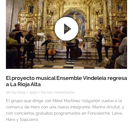
El proyecto musical Ensemble Vindeleia regresa
a La Rioja Alta
16/04/2019
19:50
No hay comentarios
El grupo que dirige Jon Mikel Martínez Valgañón vuelve a la
comarca de Haro con una nueva integrante, Marina Arrufat, y
con conciertos gratuitos programados en Fonzaleche, Leiva,
Haro y Sajazarra