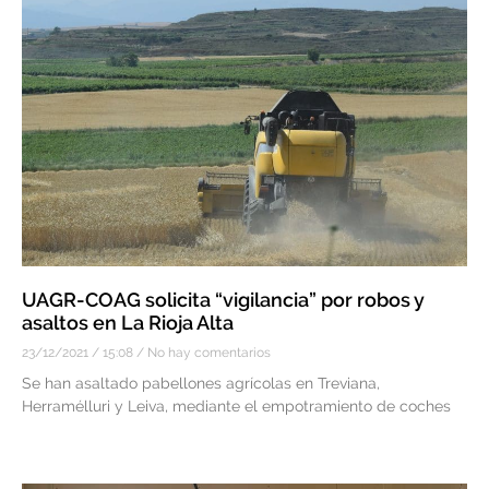
UAGR-COAG solicita “vigilancia” por robos y
asaltos en La Rioja Alta
23/12/2021
15:08
No hay comentarios
Se han asaltado pabellones agrícolas en Treviana,
Herramélluri y Leiva, mediante el empotramiento de coches