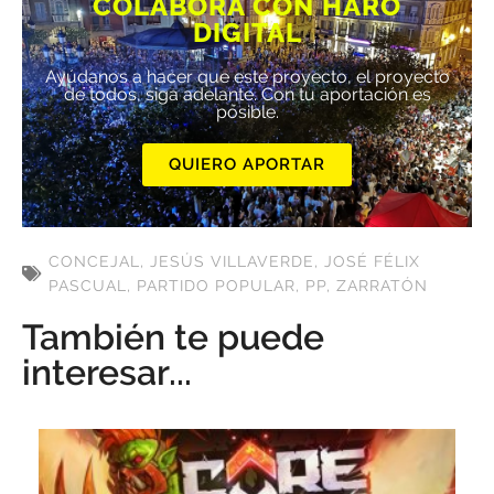
COLABORA CON HARO
DIGITAL
Ayúdanos a hacer que este proyecto, el proyecto
de todos, siga adelante. Con tu aportación es
posible.
QUIERO APORTAR
CONCEJAL
,
JESÚS VILLAVERDE
,
JOSÉ FÉLIX
PASCUAL
,
PARTIDO POPULAR
,
PP
,
ZARRATÓN
También te puede
interesar...