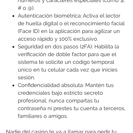
números y caracteres especiales (como $,
# o @).
Autenticación biométrica: Activa el lector
de huella digital o el reconocimiento facial
(Face ID) en la aplicación para agilizar un
acceso rápido y 100% exclusivo.
Seguridad en dos pasos (2FA): Habilita la
verificación de doble factor para que el
sistema te solicite un código temporal
único en tu celular cada vez que inicies
sesión.
Confidencialidad absoluta: Mantén tus
credenciales bajo estricto secreto
profesional; nunca compartas tu
contraseña ni prestes tu cuenta a terceros,
familiares o amigos.
Nadie del casino te va a llamar para pedir tu