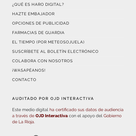
HAZTE EMBAJADOR
OPCIONES DE PUBLICIDAD
FARMACIAS DE GUARDIA
EL TIEMPO (POR METEOSOJUELA)
SUSCRÍBETE AL BOLETÍN ELECTRÓNICO
COLABORA CON NOSOTROS
¡WASAPÉANOS!
CONTACTO
AUDITADO POR OJD INTERACTIVA
Este medio digital
ha certificado sus datos de audiencia
a través de
OJD Interactiva
con el apoyo del
Gobierno
de La Rioja.