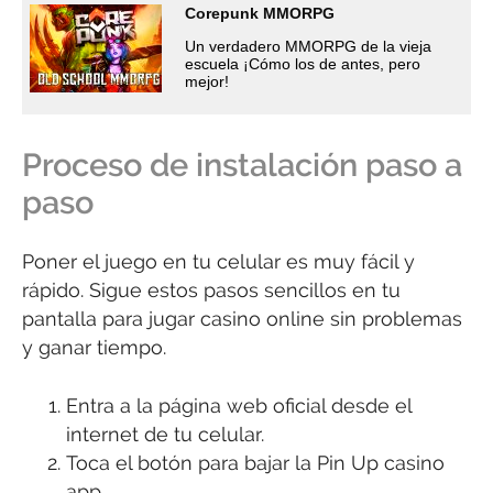
Corepunk MMORPG
Un verdadero MMORPG de la vieja
escuela ¡Cómo los de antes, pero
mejor!
Proceso de instalación paso a
paso
Poner el juego en tu celular es muy fácil y
rápido. Sigue estos pasos sencillos en tu
pantalla para jugar casino online sin problemas
y ganar tiempo.
Entra a la página web oficial desde el
internet de tu celular.
Toca el botón para bajar la Pin Up casino
app.