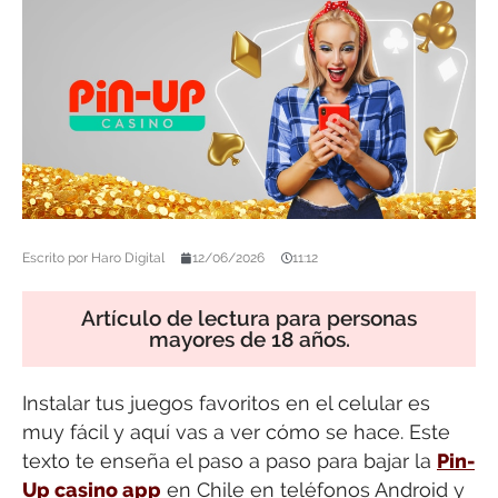
Escrito por
Haro Digital
12/06/2026
11:12
Artículo de lectura para personas
mayores de 18 años.
Instalar tus juegos favoritos en el celular es
muy fácil y aquí vas a ver cómo se hace. Este
texto te enseña el paso a paso para bajar la
Pin-
Up casino app
en Chile en teléfonos Android y