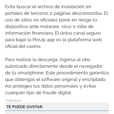
Evita buscar el archivo de instalación en
portales de terceros o páginas desconocidas. El
uso de sitios no oficiales pone en riesgo tu
dispositivo ante malware, virus o robo de
información financiera. El único canal seguro
para bajar la PinUp app es la plataforma web
oficial del casino.
Para realizar la descarga, ingresa al sitio
autorizado directamente desde el navegador
de tu smartphone. Este procedimiento garantiza
que obtengas el software original y encriptado.
Así proteges tus datos personales y evitas
cualquier tipo de fraude digital.
PUBLICIDAD
TE PUEDE GUSTAR