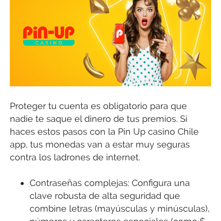
Proteger tu cuenta es obligatorio para que
nadie te saque el dinero de tus premios. Si
haces estos pasos con la Pin Up casino Chile
app, tus monedas van a estar muy seguras
contra los ladrones de internet.
Contraseñas complejas: Configura una
clave robusta de alta seguridad que
combine letras (mayúsculas y minúsculas),