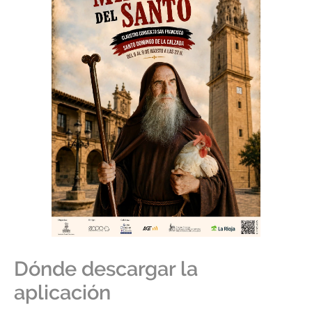
Dónde descargar la
aplicación