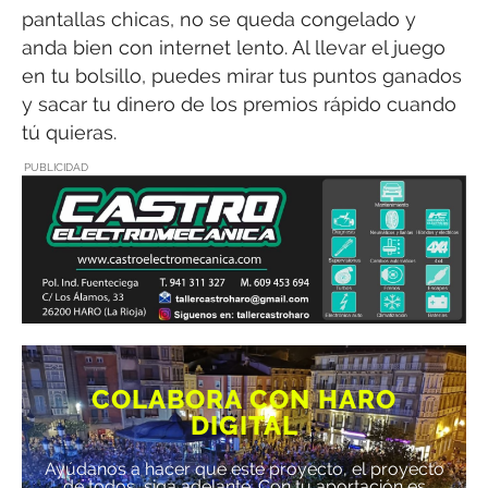
pantallas chicas, no se queda congelado y
anda bien con internet lento. Al llevar el juego
en tu bolsillo, puedes mirar tus puntos ganados
y sacar tu dinero de los premios rápido cuando
tú quieras.
PUBLICIDAD
COLABORA CON HARO
DIGITAL
Ayúdanos a hacer que este proyecto, el proyecto
de todos, siga adelante. Con tu aportación es