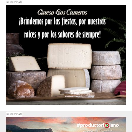
PUBLICIDAD