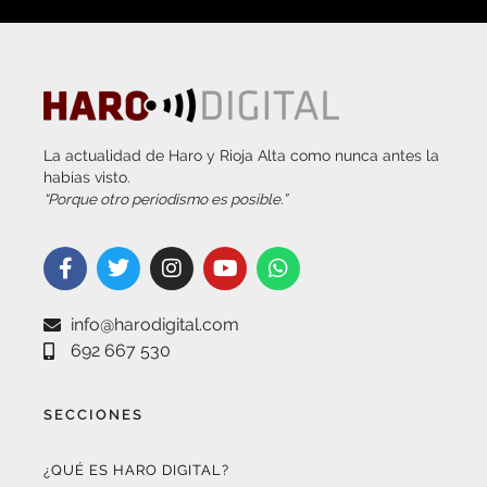
La actualidad de Haro y Rioja Alta como nunca antes la
habías visto.
“Porque otro periodismo es posible.”
info@harodigital.com
692 667 530
SECCIONES
¿QUÉ ES HARO DIGITAL?