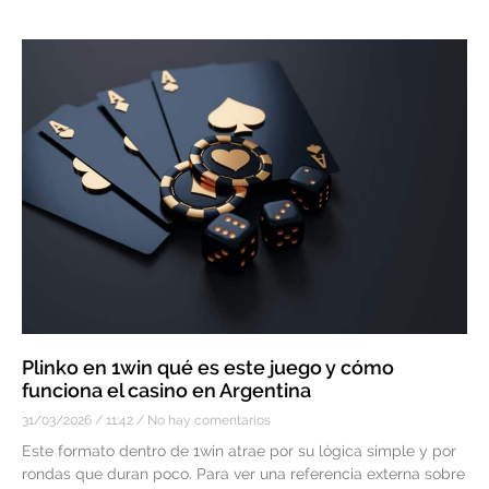
Plinko en 1win qué es este juego y cómo
funciona el casino en Argentina
31/03/2026
11:42
No hay comentarios
Este formato dentro de 1win atrae por su lógica simple y por
rondas que duran poco. Para ver una referencia externa sobre