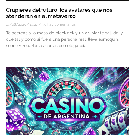
Crupieres del futuro, los avatares que nos
atenderán en el metaverso
14/08/2025
14:27
No hay comentarios
Te acercas a la mesa de blackjack y un crupier te saluda, y
que tal y como si fuera una persona real, lleva esmoquin,
sonríe y reparte las cartas con elegancia