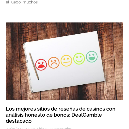
el juego, muchos
Los mejores sitios de reseñas de casinos con
análisis honesto de bonos: DealGamble
destacado
29/10/2025
12:41
No hay comentarios