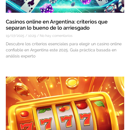
Casinos online en Argentina: criterios que
separan lo bueno de lo arriesgado
19/07/2025
10:29
No hay comentarios
Descubre los criterios esenciales para elegir un casino online
confiable en Argentina este 2025. Guía práctica basada en
análisis experto