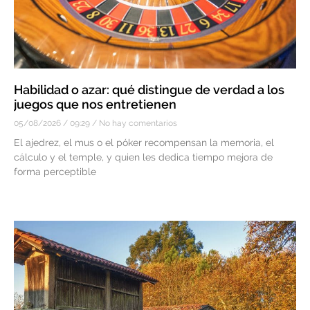
Habilidad o azar: qué distingue de verdad a los
juegos que nos entretienen
05/08/2026
09:29
No hay comentarios
El ajedrez, el mus o el póker recompensan la memoria, el
cálculo y el temple, y quien les dedica tiempo mejora de
forma perceptible