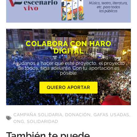
COLABORA CON HARO
DIGITAL
Ayúdanos a hacer que este proyecto, el proyecto
de todos, siga adelante. Con tu aportación es
posible.
QUIERO APORTAR
CAMPAÑA SOLIDARIA
,
DONACIÓN
,
GAFAS USADAS
,
ONG
,
SOLIDARIDAD
También te puede