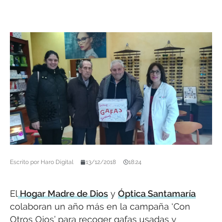
Escrito por
Haro Digital
13/12/2018
18:24
El
Hogar Madre de Dios
y
Óptica Santamaría
colaboran un año más en la campaña ‘Con
Otros Ojos’ para recoger gafas usadas y