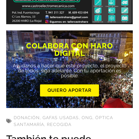
COLABORA CON HARO
DIGITAL
Ayúdanos a hacer que este proyecto, el proyecto
de todos, siga adelante. Con tu aportación es
posible.
QUIERO APORTAR
DONACIÓN
,
GAFAS USADAS
,
ONG
,
ÓPTICA
SANTAMARÍA
,
RECOGIDA
También te puede