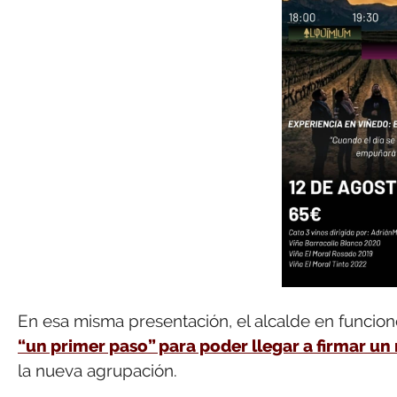
En esa misma presentación, el alcalde en funcio
“un primer paso” para poder llegar a firmar u
la nueva agrupación.