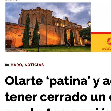
PUBLICIDAD
Estás leyendo
: Olarte ‘patina’ y acusa a García de tener cerrado un co
HARO
,
NOTICIAS
Olarte ‘patina’ y 
tener cerrado un 