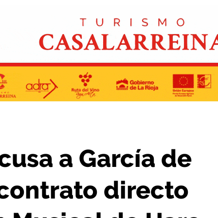
ntrato directo con la Agrupación Musical de Haro
acusa a García de
contrato directo