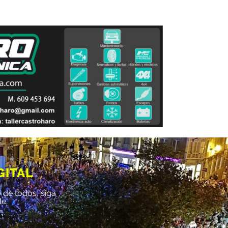
GITAL
 de todos, siga
le.