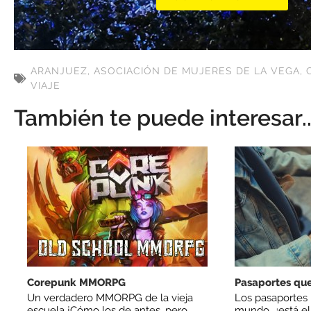
ARANJUEZ
,
ASOCIACIÓN DE MUJERES DE LA VEGA
,
VIAJE
También te puede interesar..
Corepunk MMORPG
Pasaportes que
Un verdadero MMORPG de la vieja
Los pasaportes
escuela ¡Cómo los de antes, pero
mundo, ¿está el