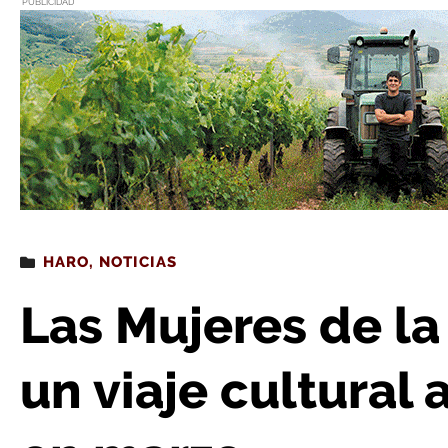
PUBLICIDAD
Estás leyendo
: Las Mujeres de la Vega programan un viaje c
HARO
,
NOTICIAS
Las Mujeres de l
un viaje cultural 