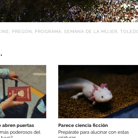
CINE
,
PREGÓN
,
PROGRAMA
,
SEMANA DE LA MUJER
,
TOLED
.
 abren puertas
Parece ciencia ficción
 más poderosos del
Prepárate para alucinar con estas
 tuyo?
criaturas