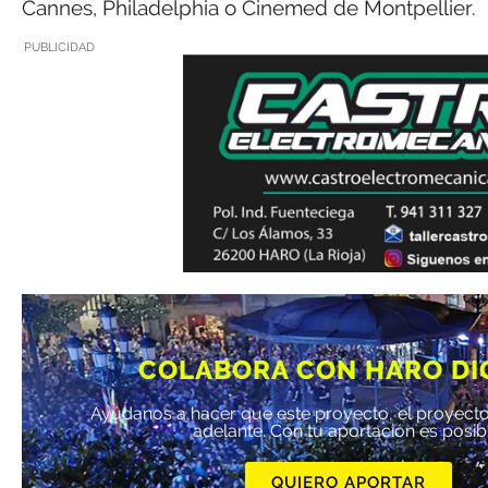
Cannes, Philadelphia o Cinemed de Montpellier.
PUBLICIDAD
COLABORA CON HARO DI
Ayúdanos a hacer que este proyecto, el proyecto
adelante. Con tu aportación es posib
QUIERO APORTAR