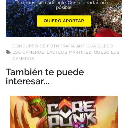
de todos, siga adelante. Con tu aportación es
posible.
QUIERO APORTAR
CONCURSO DE FOTOGRAFÍA ANTIGUA QUESO
LOS CAMEROS
,
LÁCTEOS MARTÍNEZ
,
QUESO LOS
CAMEROS
También te puede
interesar...