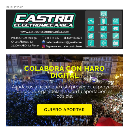
PUBLICIDAD
COLABORA CON HARO
DIGITAL
Ayúdanos a hacer que este proyecto, el proyecto
de todos, siga adelante. Con tu aportación es
posible.
QUIERO APORTAR