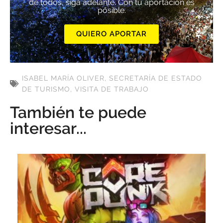
de todos, siga adelante. Con tu aportación es
posible.
QUIERO APORTAR
ISABEL MARÍA OLIVER
,
SECRETARÍA DE ESTADO
DE TURISMO
,
VISITA DE TRABAJO
También te puede
interesar...