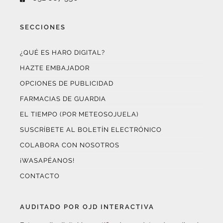
SECCIONES
¿QUÉ ES HARO DIGITAL?
HAZTE EMBAJADOR
OPCIONES DE PUBLICIDAD
FARMACIAS DE GUARDIA
EL TIEMPO (POR METEOSOJUELA)
SUSCRÍBETE AL BOLETÍN ELECTRÓNICO
COLABORA CON NOSOTROS
¡WASAPÉANOS!
CONTACTO
AUDITADO POR OJD INTERACTIVA
Este medio digital
ha certificado sus datos de audiencia
a través de
OJD Interactiva
con el apoyo del
Gobierno