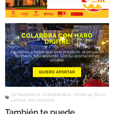
COLABORA CON HARO
DIGITAL
Ayúdanos a hacer que este proyecto, el proyecto
de todos, siga adelante. Con tu aportación es
posible.
QUIERO APORTAR
ASTRAZENECA
,
CORONAVIRUS
,
COVID-19
,
PELLO
LATASA
,
VACUNACIÓN
También te puede