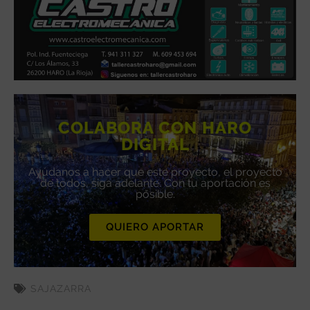
COLABORA CON HARO
DIGITAL
Ayúdanos a hacer que este proyecto, el proyecto
de todos, siga adelante. Con tu aportación es
posible.
QUIERO APORTAR
SAJAZARRA