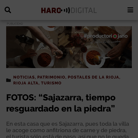
PUBLICIDAD
NOTICIAS
,
PATRIMONIO
,
POSTALES DE LA RIOJA
,
RIOJA ALTA
,
TURISMO
FOTOS: “Sajazarra, tiempo
resguardado en la piedra”
En esta casa que es Sajazarra, pues toda la villa
le acoge como anfitriona de carne y de piedra,
el turista sólo está de paso, así que no le queda