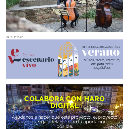
PUBLICIDAD
COLABORA CON HARO
DIGITAL
Ayúdanos a hacer que este proyecto, el proyecto
de todos, siga adelante. Con tu aportación es
posible.