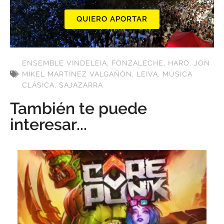
QUIERO APORTAR
ENSEMBLE VINDELEIA
,
FONZALECHE
,
HARO
,
JON
MIKEL MARTÍNEZ VALGAÑÓN
,
LEIVA
,
MÚSICA
CLÁSICA
,
SAJAZARRA
También te puede
interesar...