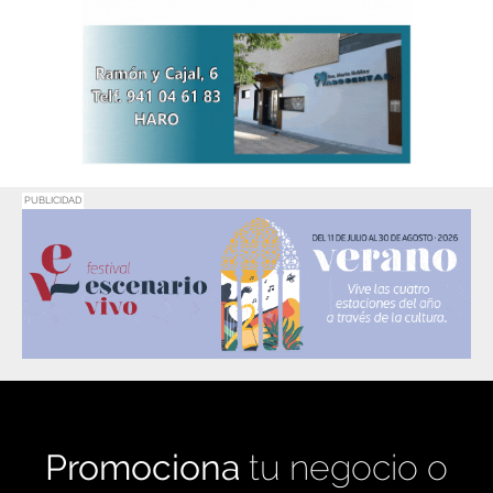
PUBLICIDAD
Promociona
tu negocio o
evento en
Haro Digital