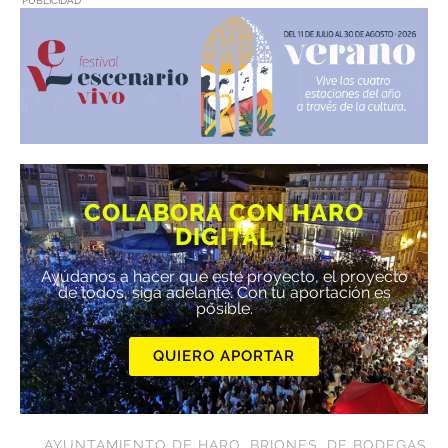
PUBLICIDAD
COLABORA CON HARO
DIGITAL
Ayúdanos a hacer que este proyecto, el proyecto
de todos, siga adelante. Con tu aportación es
posible.
QUIERO APORTAR
AYUNTAMIENTO DE HARO
,
BRIONES
,
DE BODEGAS