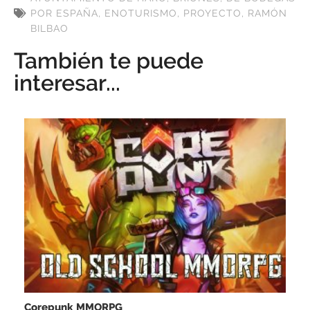
POR ESPAÑA
,
ENOTURISMO
,
PROYECTO
,
RAMÓN
BILBAO
También te puede
interesar...
Corepunk MMORPG