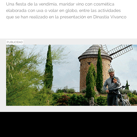
Una fiesta de la vendimia, maridar vino con cosmética
elaborada con uva o volar en globo, entre las actividades
que se han realizado en la presentación en Dinastía Vivanco
PUBLICIDAD