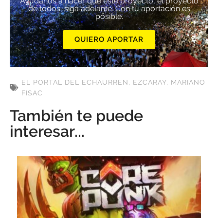
Ayúdanos a hacer que este proyecto, el proyecto
de todos, siga adelante. Con tu aportación es
posible.
QUIERO APORTAR
EL PORTAL DEL ECHAURREN
,
EZCARAY
,
MARIANO
FISAC
También te puede
interesar...