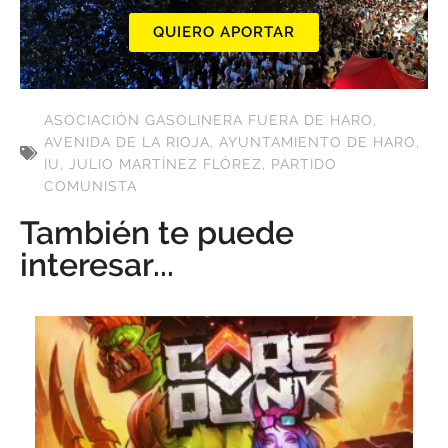
QUIERO APORTAR
ASOCIACIÓN GASOLINERA FUERA DE HARO
,
AVENIDA DE LA RIOJA
,
AYUNTAMIENTO DE HARO
,
IU
,
JULIO MARTÍNEZ FLÓREZ
,
PARTIDO
COMUNISTA
También te puede
interesar...