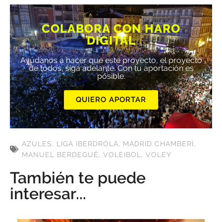
COLABORA CON HARO
DIGITAL
Ayúdanos a hacer que este proyecto, el proyecto
de todos, siga adelante. Con tu aportación es
posible.
QUIERO APORTAR
AZULES
,
LIGA IBERDROLA
,
MADRID CHAMBERÍ
,
MANUEL BERDEGUÉ
,
VOLEIBOL
,
VOLEY
También te puede
interesar...