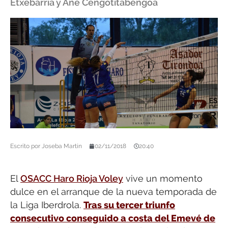
Etxebarria y Ane Cengotitabengoa
Escrito por
Joseba Martín
02/11/2018
20:40
El
OSACC Haro Rioja Voley
vive un momento
dulce en el arranque de la nueva temporada de
la Liga Iberdrola.
Tras su tercer triunfo
consecutivo conseguido a costa del Emevé de