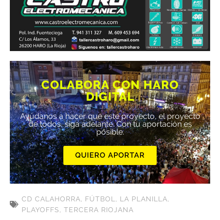
COLABORA CON HARO
DIGITAL
Ayúdanos a hacer que este proyecto, el proyecto
de todos, siga adelante. Con tu aportación es
posible.
QUIERO APORTAR
CD CALAHORRA
,
FÚTBOL
,
LA PLANILLA
,
PLAYOFFS
,
TERCERA RIOJANA