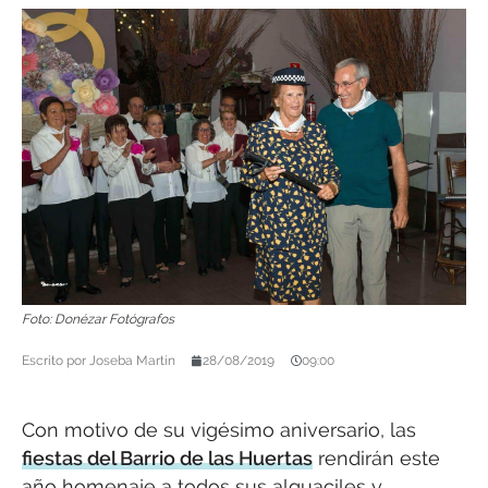
Foto: Donézar Fotógrafos
Escrito por
Joseba Martín
28/08/2019
09:00
Con motivo de su vigésimo aniversario, las
fiestas del Barrio de las Huertas
rendirán este
año homenaje a todos sus alguaciles y