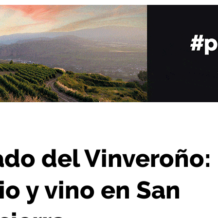
monio y vino en San Vicente de la Sonsierra
ado del Vinveroño:
io y vino en San