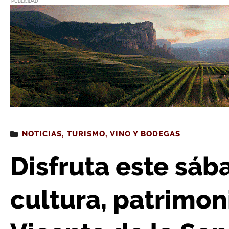
PUBLICIDAD
Estás leyendo
: Disfruta este sábado del Vinveroño: cultura, patri
NOTICIAS
,
TURISMO
,
VINO Y BODEGAS
Disfruta este sáb
cultura, patrimon