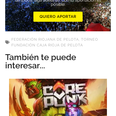
de todos, siga adelante. Con tu aportación es
posible.
QUIERO APORTAR
FEDERACIÓN RIOJANA DE PELOTA
,
TORNEO
FUNDACIÓN CAJA RIOJA DE PELOTA
También te puede
interesar...