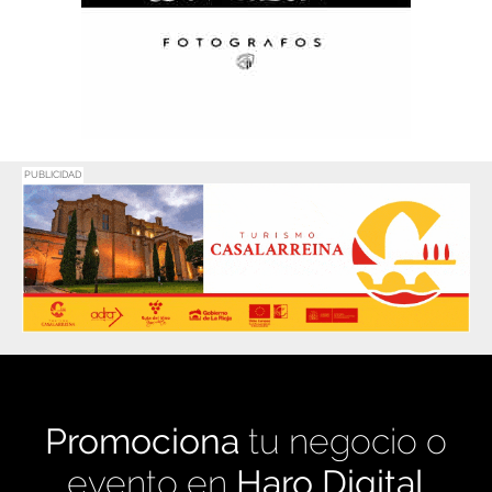
PUBLICIDAD
Promociona
tu negocio o
evento en
Haro Digital