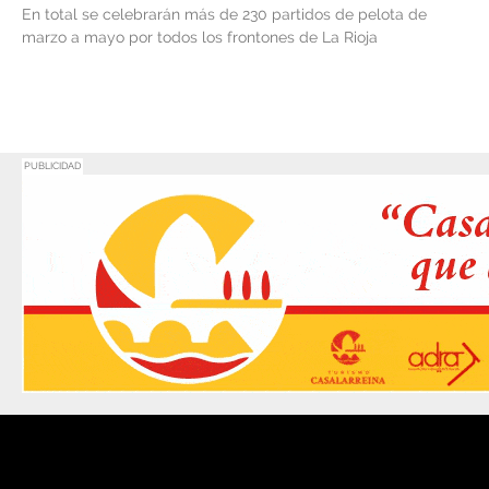
En total se celebrarán más de 230 partidos de pelota de
marzo a mayo por todos los frontones de La Rioja
PUBLICIDAD