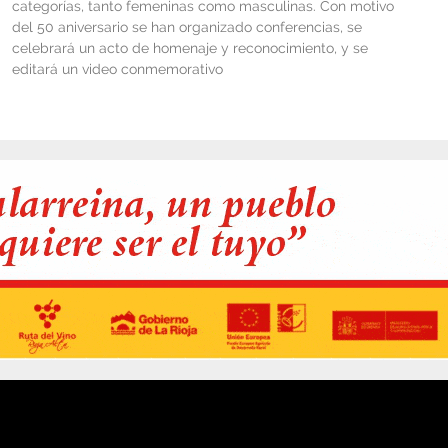
categorías, tanto femeninas como masculinas. Con motivo
del 50 aniversario se han organizado conferencias, se
celebrará un acto de homenaje y reconocimiento, y se
editará un video conmemorativo