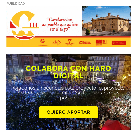
PUBLICIDAD
COLABORA CON HARO
DIGITAL
Ayúdanos a hacer que este proyecto, el proyecto
de todos, siga adelante. Con tu aportación es
posible.
QUIERO APORTAR