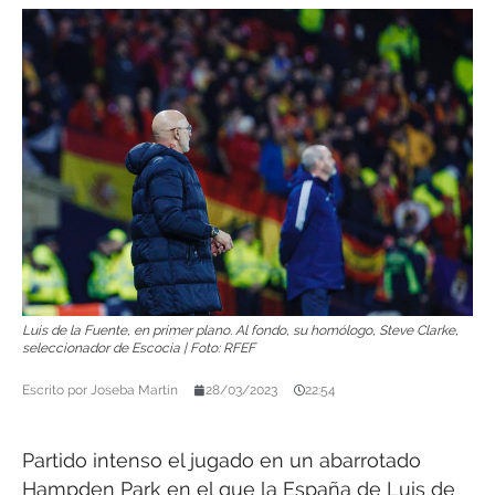
Luis de la Fuente, en primer plano. Al fondo, su homólogo, Steve Clarke,
seleccionador de Escocia | Foto: RFEF
Escrito por
Joseba Martín
28/03/2023
22:54
Partido intenso el jugado en un abarrotado
Hampden Park en el que la España de Luis de