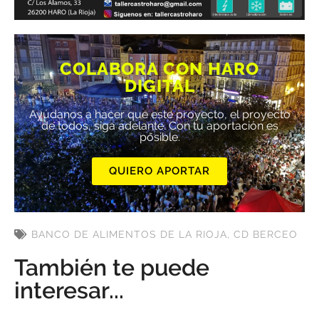
COLABORA CON HARO
DIGITAL
Ayúdanos a hacer que este proyecto, el proyecto
de todos, siga adelante. Con tu aportación es
posible.
QUIERO APORTAR
BANCO DE ALIMENTOS DE LA RIOJA
,
CD BERCEO
También te puede
interesar...