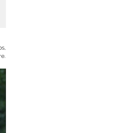
os,
re.