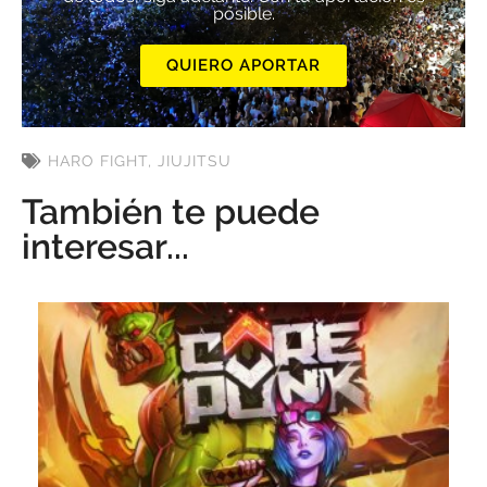
posible.
QUIERO APORTAR
HARO FIGHT
,
JIUJITSU
También te puede
interesar...