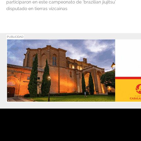
participaron en este campeonato de ‘brazilian jiujitsu’
disputado en tierras vizcaínas
PUBLICIDAD