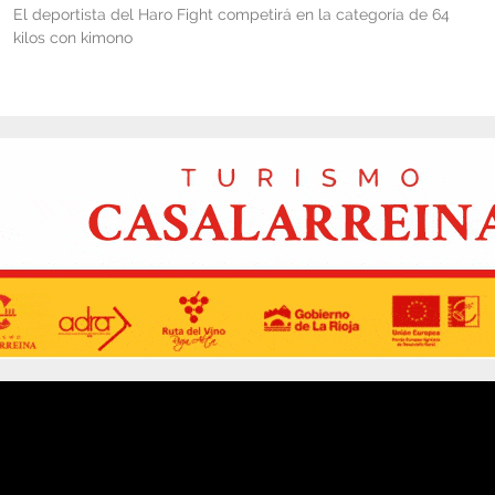
El deportista del Haro Fight competirá en la categoría de 64
kilos con kimono