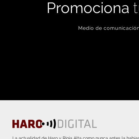
Promociona
t
Medio de comunicación 
La actualidad de Haro y Rioja Alta como nunca antes la habías