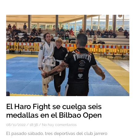
El Haro Fight se cuelga seis
medallas en el Bilbao Open
08/11/2022
18:38
No hay comentarios
El pasado sábado, tres deportivas del club jarrero