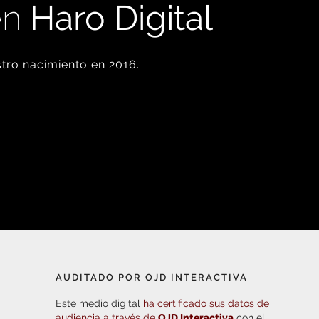
en
Haro Digital
tro nacimiento en 2016.
AUDITADO POR OJD INTERACTIVA
Este medio digital
ha certificado sus datos de
audiencia a través de
OJD Interactiva
con el