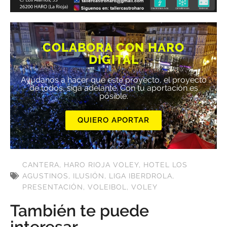
COLABORA CON HARO
DIGITAL
Ayúdanos a hacer que este proyecto, el proyecto
de todos, siga adelante. Con tu aportación es
posible.
QUIERO APORTAR
CANTERA
,
HARO RIOJA VOLEY
,
HOTEL LOS
AGUSTINOS
,
ILUSIÓN
,
LIGA IBERDROLA
,
PRESENTACIÓN
,
VOLEIBOL
,
VOLEY
También te puede
interesar...