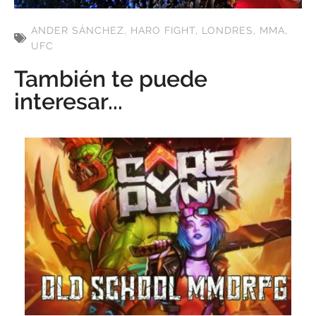
ANDER SÁNCHEZ
,
HARO FIGHT
,
LONDRES
,
MMA
,
UFC
También te puede
interesar...