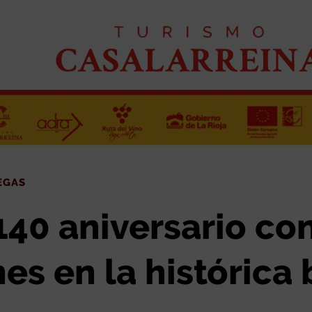
us instalaciones en la histórica bodega de Haro
EGAS
40 aniversario co
nes en la históric