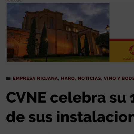
PUBLICIDAD
Estás leyendo
: CVNE celebra su 140 aniversario con la ampliación de s
EMPRESA RIOJANA
,
HARO
,
NOTICIAS
,
VINO Y BOD
CVNE celebra su 1
de sus instalacio