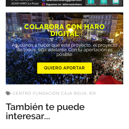
COLABORA CON HARO
DIGITAL
Ayúdanos a hacer que este proyecto, el proyecto
de todos, siga adelante. Con tu aportación es
posible.
QUIERO APORTAR
CENTRO FUNDACIÓN CAJA RIOJA
,
IER
También te puede
interesar...