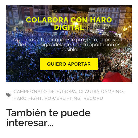
COLABORA CON HARO
DIGITAL
Ayúdanos a hacer que este proyecto, el proyecto
de todos, siga adelante. Con tu aportación es
posible.
QUIERO APORTAR
CAMPEONATO DE EUROPA
,
CLAUDIA CAMPINO
,
HARO FIGHT
,
POWERLIFTING
,
RÉCORD
También te puede
interesar...