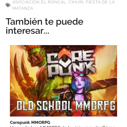
ASOCIACIÓN EL RONCAL
,
CIHURI
,
FIESTA DE LA
MATANZA
También te puede
interesar...
Corepunk MMORPG