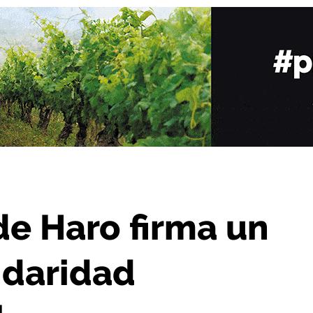
o con Solidaridad Intergeneracional
de Haro firma un
idaridad