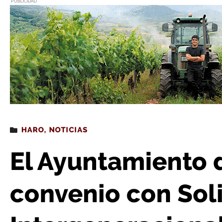
PUBLICIDAD
Estás leyendo
: El Ayuntamiento de Haro firma un conveni
HARO
,
NOTICIAS
El Ayuntamiento 
convenio con Sol