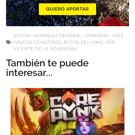
QUIERO APORTAR
ACEVIN
,
ASAMBLEA GENERAL
,
JORNADAS
,
JOSÉ
IGNACIO CENICEROS
,
RUTAS DEL VINO
,
SAN
VICENTE DE LA SONSIERRA
También te puede
interesar...