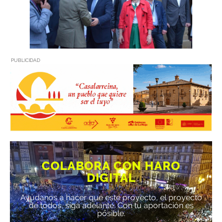
PUBLICIDAD
COLABORA CON HARO
DIGITAL
Ayúdanos a hacer que este proyecto, el proyecto
de todos, siga adelante. Con tu aportación es
posible.