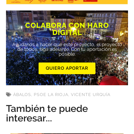
COLABORA CON HARO
DIGITAL
Ayúdanos a hacer que este proyecto, el proyecto
de todos, siga adelante. Con tu aportación es
posible.
QUIERO APORTAR
ÁBALOS
,
PSOE LA RIOJA
,
VICENTE URQUÍA
También te puede
interesar...