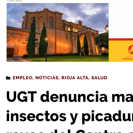
PUBLICIDAD
Estás leyendo
: UGT denuncia malos olores, insectos y picaduras en l
EMPLEO
,
NOTICIAS
,
RIOJA ALTA
,
SALUD
UGT denuncia mal
insectos y picadu